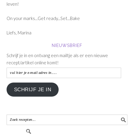
leven!
On your marks...Get ready...Set...Bake
Liefs, Marina
NIEUWSBRIEF
Schrijf je in en ontvang een mailtje als er een nieuwe
recept/artikel online komt!
vul
hier
je
SCHRIJF JE IN
e-
mail
adres
in.....