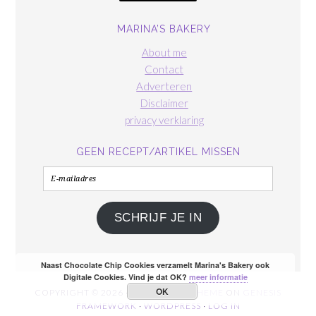
MARINA’S BAKERY
About me
Contact
Adverteren
Disclaimer
privacy verklaring
GEEN RECEPT/ARTIKEL MISSEN
E-
mailadres
SCHRIJF JE IN
Naast Chocolate Chip Cookies verzamelt Marina's Bakery ook
Digitale Cookies. Vind je dat OK?
meer informatie
OK
COPYRIGHT © 2026 ·
FOODIE PRO THEME
ON
GENESIS
FRAMEWORK
·
WORDPRESS
·
LOG IN