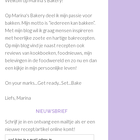
Welkom op Marina's Bakery!
Op Marina's Bakery deel ik mijn passie voor
bakken. Mijn motto is “iedereen kan bakken”.
Met mijn blog wil ik graag mensen inspireren
met heerlijke zoete en hartige bakrecepten.
Op mijn blog vind je naast recepten ook
reviews van kookboeken, foodnieuws, mijn
belevingen in de foodwereld en zo nu en dan
een kijkje in mijn persoonlijke leven!
On your marks...Get ready...Set...Bake
Liefs, Marina
NIEUWSBRIEF
Schrijf je in en ontvang een mailtje als er een
nieuwe recept/artikel online komt!
vul