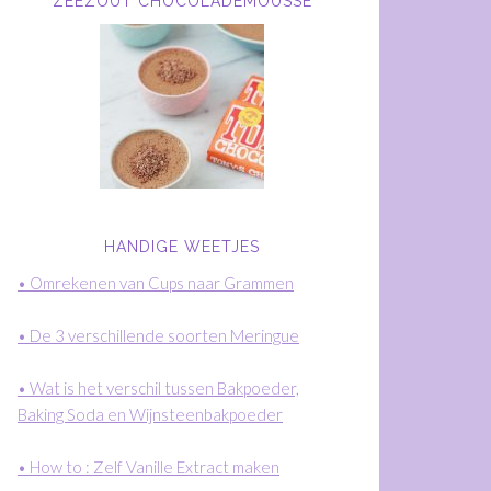
ZEEZOUT CHOCOLADEMOUSSE
HANDIGE WEETJES
• Omrekenen van Cups naar Grammen
• De 3 verschillende soorten Meringue
• Wat is het verschil tussen Bakpoeder,
Baking Soda en Wijnsteenbakpoeder
• How to : Zelf Vanille Extract maken