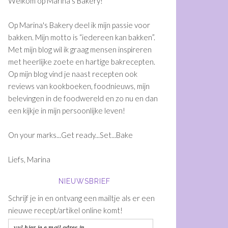
Welkom op Marina's Bakery!
Op Marina's Bakery deel ik mijn passie voor
bakken. Mijn motto is “iedereen kan bakken”.
Met mijn blog wil ik graag mensen inspireren
met heerlijke zoete en hartige bakrecepten.
Op mijn blog vind je naast recepten ook
reviews van kookboeken, foodnieuws, mijn
belevingen in de foodwereld en zo nu en dan
een kijkje in mijn persoonlijke leven!
On your marks...Get ready...Set...Bake
Liefs, Marina
NIEUWSBRIEF
Schrijf je in en ontvang een mailtje als er een
nieuwe recept/artikel online komt!
vul