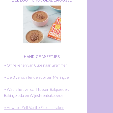
ZEEZOUT CHOCOLADEMOUSSE
HANDIGE WEETJES
• Omrekenen van Cups naar Grammen
• De 3 verschillende soorten Meringue
• Wat is het verschil tussen Bakpoeder,
Baking Soda en Wijnsteenbakpoeder
• How to : Zelf Vanille Extract maken