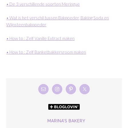
• De 3 verschillende soorten Meringue
• Wat is het verschil tussen Bakpoeder, Baking Soda en
Wijnsteenbakpoeder
• How to : Zelf Vanille Extract maken
• How to : Zelf Banketbakkersroom maken
MARINA’S BAKERY