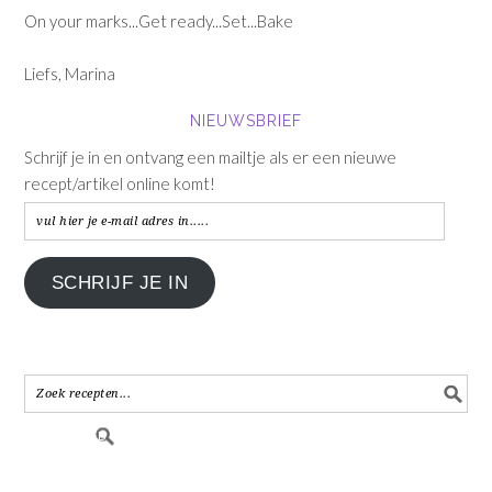
On your marks...Get ready...Set...Bake
Liefs, Marina
NIEUWSBRIEF
Schrijf je in en ontvang een mailtje als er een nieuwe
recept/artikel online komt!
vul
hier
je
SCHRIJF JE IN
e-
mail
adres
in.....