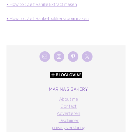
• How to : Zelf Vanille Extract maken
• How to : Zelf Banketbakkersroom maken
MARINA’S BAKERY
About me
Contact
Adverteren
Disclaimer
privacy verklaring