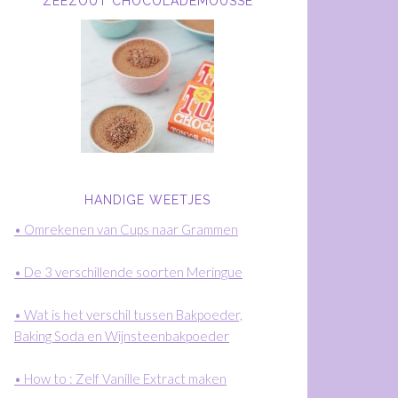
ZEEZOUT CHOCOLADEMOUSSE
HANDIGE WEETJES
• Omrekenen van Cups naar Grammen
• De 3 verschillende soorten Meringue
• Wat is het verschil tussen Bakpoeder,
Baking Soda en Wijnsteenbakpoeder
• How to : Zelf Vanille Extract maken