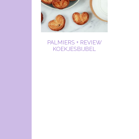
PALMIERS + REVIEW
KOEKJESBIJBEL