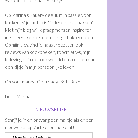
Welkom op Marina's Bakery!
Op Marina's Bakery deel ik mijn passie voor
bakken. Mijn motto is “iedereen kan bakken”.
Met mijn blog wil ik graag mensen inspireren
met heerlijke zoete en hartige bakrecepten.
Op mijn blog vind je naast recepten ook
reviews van kookboeken, foodnieuws, mijn
belevingen in de foodwereld en zo nu en dan
een kijkje in mijn persoonlijke leven!
On your marks...Get ready...Set...Bake
Liefs, Marina
NIEUWSBRIEF
Schrijf je in en ontvang een mailtje als er een
nieuwe recept/artikel online komt!
vul