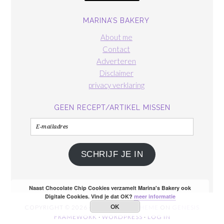
MARINA’S BAKERY
About me
Contact
Adverteren
Disclaimer
privacy verklaring
GEEN RECEPT/ARTIKEL MISSEN
E-
mailadres
SCHRIJF JE IN
Naast Chocolate Chip Cookies verzamelt Marina's Bakery ook
Digitale Cookies. Vind je dat OK?
meer informatie
OK
COPYRIGHT © 2026 ·
FOODIE PRO THEME
ON
GENESIS
FRAMEWORK
·
WORDPRESS
·
LOG IN