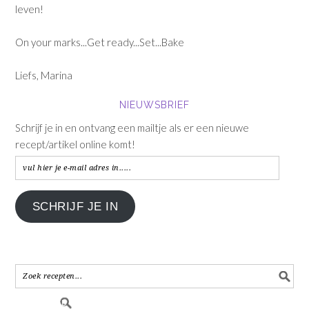
leven!
On your marks...Get ready...Set...Bake
Liefs, Marina
NIEUWSBRIEF
Schrijf je in en ontvang een mailtje als er een nieuwe
recept/artikel online komt!
vul
hier
je
SCHRIJF JE IN
e-
mail
adres
in.....