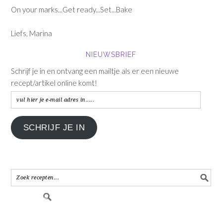
On your marks...Get ready...Set...Bake
Liefs, Marina
NIEUWSBRIEF
Schrijf je in en ontvang een mailtje als er een nieuwe
recept/artikel online komt!
vul
hier
je
SCHRIJF JE IN
e-
mail
adres
in.....