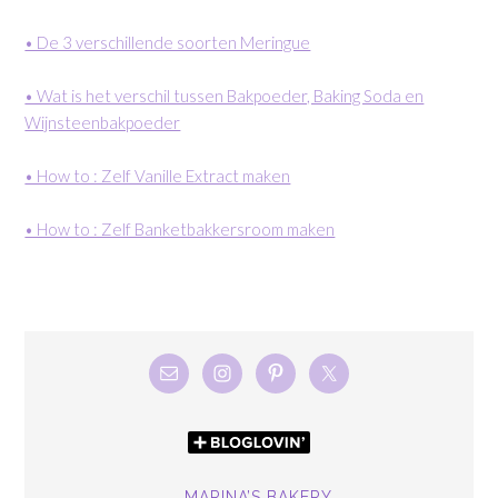
• De 3 verschillende soorten Meringue
• Wat is het verschil tussen Bakpoeder, Baking Soda en
Wijnsteenbakpoeder
• How to : Zelf Vanille Extract maken
• How to : Zelf Banketbakkersroom maken
MARINA’S BAKERY