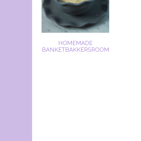
HOMEMADE
BANKETBAKKERSROOM