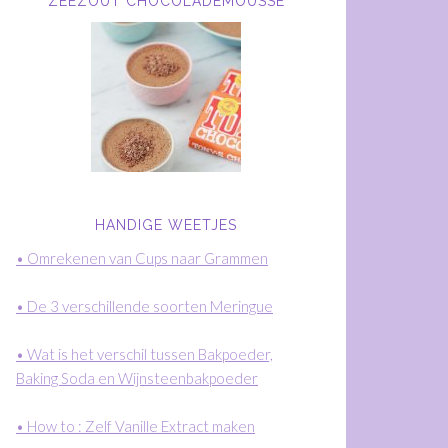
ZEEZOUT CHOCOLADEMOUSSE
HANDIGE WEETJES
• Omrekenen van Cups naar Grammen
• De 3 verschillende soorten Meringue
• Wat is het verschil tussen Bakpoeder,
Baking Soda en Wijnsteenbakpoeder
• How to : Zelf Vanille Extract maken