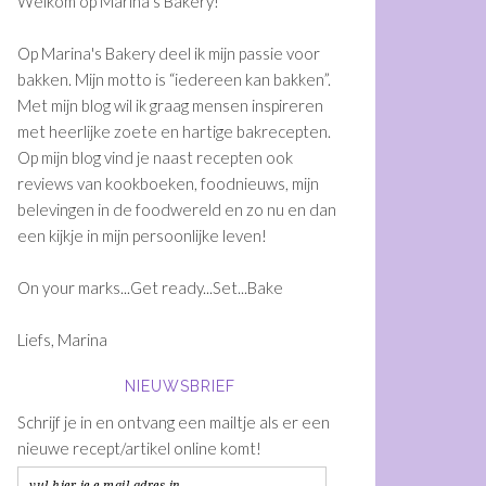
Welkom op Marina's Bakery!
Op Marina's Bakery deel ik mijn passie voor
bakken. Mijn motto is “iedereen kan bakken”.
Met mijn blog wil ik graag mensen inspireren
met heerlijke zoete en hartige bakrecepten.
Op mijn blog vind je naast recepten ook
reviews van kookboeken, foodnieuws, mijn
belevingen in de foodwereld en zo nu en dan
een kijkje in mijn persoonlijke leven!
On your marks...Get ready...Set...Bake
Liefs, Marina
NIEUWSBRIEF
Schrijf je in en ontvang een mailtje als er een
nieuwe recept/artikel online komt!
vul