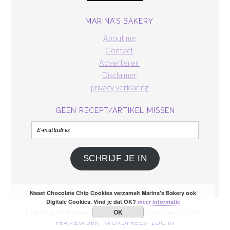
MARINA’S BAKERY
About me
Contact
Adverteren
Disclaimer
privacy verklaring
GEEN RECEPT/ARTIKEL MISSEN
E-
mailadres
SCHRIJF JE IN
Naast Chocolate Chip Cookies verzamelt Marina's Bakery ook
Digitale Cookies. Vind je dat OK?
meer informatie
OK
COPYRIGHT © 2026 ·
FOODIE PRO THEME
ON
GENESIS
FRAMEWORK
·
WORDPRESS
·
LOG IN