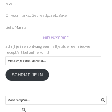
leven!
On your marks...Get ready...Set...Bake
Liefs, Marina
NIEUWSBRIEF
Schrijf je in en ontvang een mailtje als er een nieuwe
recept/artikel online komt!
vul
hier
je
SCHRIJF JE IN
e-
mail
adres
in.....