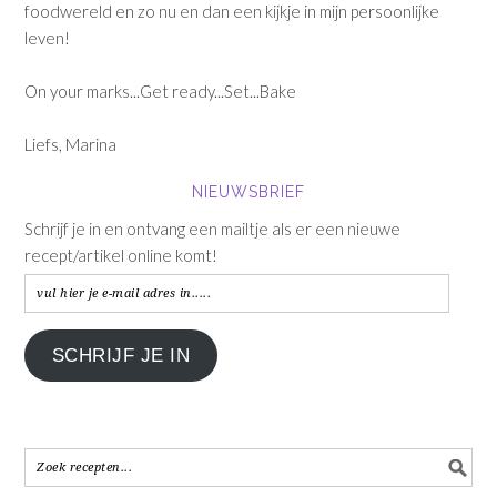
foodwereld en zo nu en dan een kijkje in mijn persoonlijke
leven!
On your marks...Get ready...Set...Bake
Liefs, Marina
NIEUWSBRIEF
Schrijf je in en ontvang een mailtje als er een nieuwe
recept/artikel online komt!
vul
hier
je
SCHRIJF JE IN
e-
mail
adres
in.....