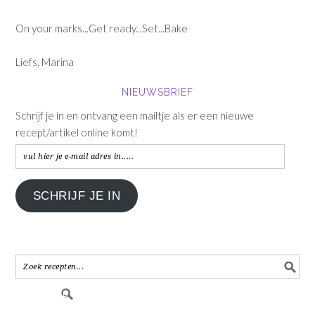
On your marks...Get ready...Set...Bake
Liefs, Marina
NIEUWSBRIEF
Schrijf je in en ontvang een mailtje als er een nieuwe
recept/artikel online komt!
vul
hier
je
SCHRIJF JE IN
e-
mail
adres
in.....