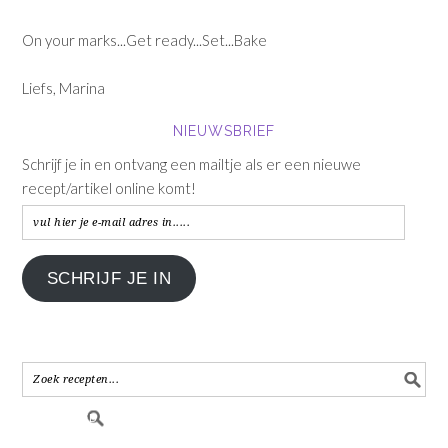
On your marks...Get ready...Set...Bake
Liefs, Marina
NIEUWSBRIEF
Schrijf je in en ontvang een mailtje als er een nieuwe
recept/artikel online komt!
vul
hier
je
SCHRIJF JE IN
e-
mail
adres
in.....