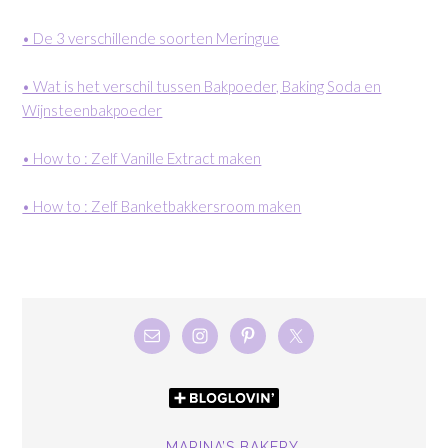
• De 3 verschillende soorten Meringue
• Wat is het verschil tussen Bakpoeder, Baking Soda en
Wijnsteenbakpoeder
• How to : Zelf Vanille Extract maken
• How to : Zelf Banketbakkersroom maken
MARINA’S BAKERY