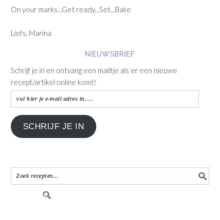
On your marks...Get ready...Set...Bake
Liefs, Marina
NIEUWSBRIEF
Schrijf je in en ontvang een mailtje als er een nieuwe
recept/artikel online komt!
vul
hier
je
SCHRIJF JE IN
e-
mail
adres
in.....