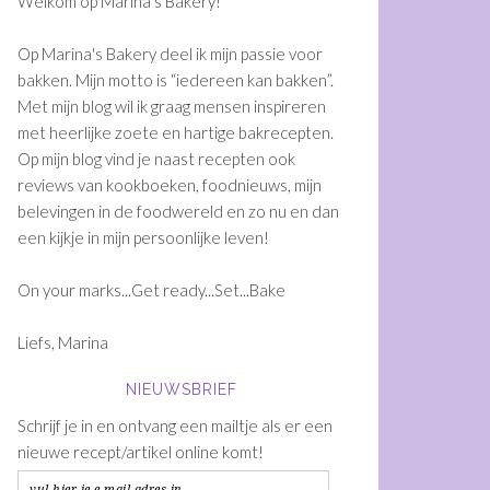
Welkom op Marina's Bakery!
Op Marina's Bakery deel ik mijn passie voor
bakken. Mijn motto is “iedereen kan bakken”.
Met mijn blog wil ik graag mensen inspireren
met heerlijke zoete en hartige bakrecepten.
Op mijn blog vind je naast recepten ook
reviews van kookboeken, foodnieuws, mijn
belevingen in de foodwereld en zo nu en dan
een kijkje in mijn persoonlijke leven!
On your marks...Get ready...Set...Bake
Liefs, Marina
NIEUWSBRIEF
Schrijf je in en ontvang een mailtje als er een
nieuwe recept/artikel online komt!
vul