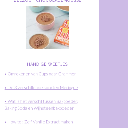
ZEEZOUT CHOCOLADEMOUSSE
HANDIGE WEETJES
• Omrekenen van Cups naar Grammen
• De 3 verschillende soorten Meringue
• Wat is het verschil tussen Bakpoeder,
Baking Soda en Wijnsteenbakpoeder
• How to : Zelf Vanille Extract maken