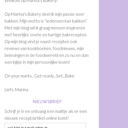
Welkom op Marina's Bakery!
Op Marina's Bakery deel ik mijn passie voor
bakken. Mijn motto is “iedereen kan bakken”.
Met mijn blog wil ik graag mensen inspireren
met heerlijke zoete en hartige bakrecepten.
Op mijn blog vind je naast recepten ook
reviews van kookboeken, foodnieuws, mijn
belevingen in de foodwereld en zo nu en dan
een kijkje in mijn persoonlijke leven!
On your marks...Get ready...Set...Bake
Liefs, Marina
NIEUWSBRIEF
Schrijf je in en ontvang een mailtje als er een
nieuwe recept/artikel online komt!
vul