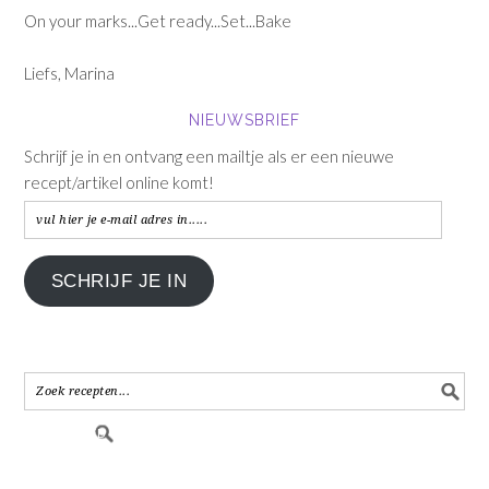
On your marks...Get ready...Set...Bake
Liefs, Marina
NIEUWSBRIEF
Schrijf je in en ontvang een mailtje als er een nieuwe
recept/artikel online komt!
vul
hier
je
SCHRIJF JE IN
e-
mail
adres
in.....