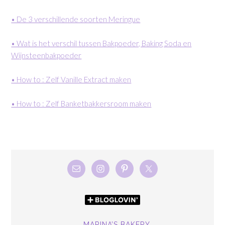
• De 3 verschillende soorten Meringue
• Wat is het verschil tussen Bakpoeder, Baking Soda en
Wijnsteenbakpoeder
• How to : Zelf Vanille Extract maken
• How to : Zelf Banketbakkersroom maken
MARINA’S BAKERY