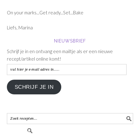
On your marks...Get ready...Set...Bake
Liefs, Marina
NIEUWSBRIEF
Schrijf je in en ontvang een mailtje als er een nieuwe
recept/artikel online komt!
vul
hier
je
SCHRIJF JE IN
e-
mail
adres
in.....