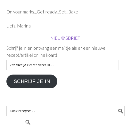
On your marks...Get ready...Set...Bake
Liefs, Marina
NIEUWSBRIEF
Schrijf je in en ontvang een mailtje als er een nieuwe
recept/artikel online komt!
vul
hier
je
SCHRIJF JE IN
e-
mail
adres
in.....