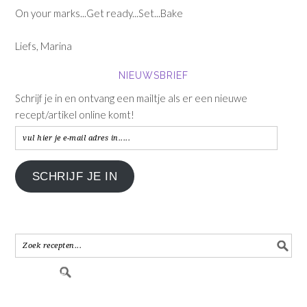
On your marks...Get ready...Set...Bake
Liefs, Marina
NIEUWSBRIEF
Schrijf je in en ontvang een mailtje als er een nieuwe
recept/artikel online komt!
vul
hier
je
SCHRIJF JE IN
e-
mail
adres
in.....