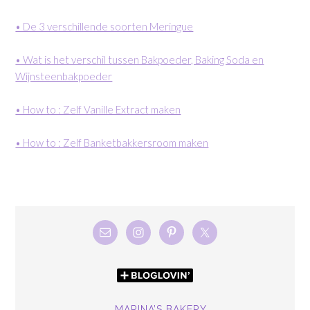
• De 3 verschillende soorten Meringue
• Wat is het verschil tussen Bakpoeder, Baking Soda en
Wijnsteenbakpoeder
• How to : Zelf Vanille Extract maken
• How to : Zelf Banketbakkersroom maken
MARINA’S BAKERY