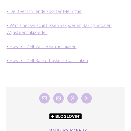
• De 3 verschillende soorten Meringue
• Wat is het verschil tussen Bakpoeder, Baking Soda en
Wijnsteenbakpoeder
• How to : Zelf Vanille Extract maken
• How to : Zelf Banketbakkersroom maken
MARINA’S BAKERY