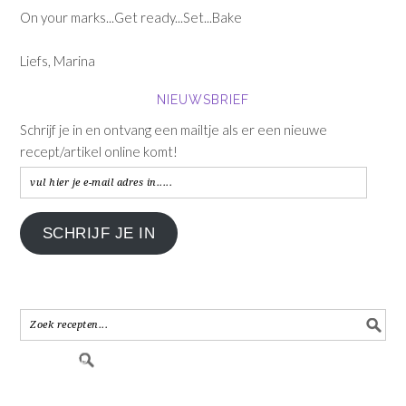
On your marks...Get ready...Set...Bake
Liefs, Marina
NIEUWSBRIEF
Schrijf je in en ontvang een mailtje als er een nieuwe
recept/artikel online komt!
vul
hier
je
SCHRIJF JE IN
e-
mail
adres
in.....