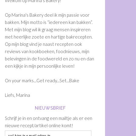
Welkom op Marina's Bakery!
Op Marina's Bakery deel ik mijn passie voor
bakken. Mijn motto is “iedereen kan bakken”.
Met mijn blog wil ik graag mensen inspireren
met heerlijke zoete en hartige bakrecepten.
Op mijn blog vind je naast recepten ook
reviews van kookboeken, foodnieuws, mijn
belevingen in de foodwereld en zo nu en dan
een kijkje in mijn persoonlijke leven!
On your marks...Get ready...Set...Bake
Liefs, Marina
NIEUWSBRIEF
Schrijf je in en ontvang een mailtje als er een
nieuwe recept/artikel online komt!
vul