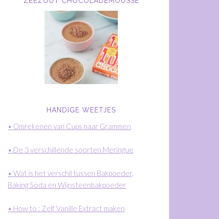
ZEEZOUT CHOCOLADEMOUSSE
HANDIGE WEETJES
• Omrekenen van Cups naar Grammen
• De 3 verschillende soorten Meringue
• Wat is het verschil tussen Bakpoeder,
Baking Soda en Wijnsteenbakpoeder
• How to : Zelf Vanille Extract maken