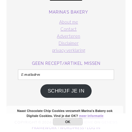
MARINA’S BAKERY
About me
Contact
Adverteren
Disclaimer
privacy verklaring
GEEN RECEPT/ARTIKEL MISSEN
E-
mailadres
SCHRIJF JE IN
Naast Chocolate Chip Cookies verzamelt Marina's Bakery ook
Digitale Cookies. Vind je dat OK?
meer informatie
OK
COPYRIGHT © 2026 ·
FOODIE PRO THEME
ON
GENESIS
FRAMEWORK
·
WORDPRESS
·
LOG IN