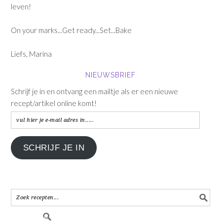
leven!
On your marks...Get ready...Set...Bake
Liefs, Marina
NIEUWSBRIEF
Schrijf je in en ontvang een mailtje als er een nieuwe
recept/artikel online komt!
vul
hier
je
SCHRIJF JE IN
e-
mail
adres
in.....