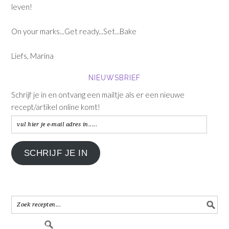
leven!
On your marks...Get ready...Set...Bake
Liefs, Marina
NIEUWSBRIEF
Schrijf je in en ontvang een mailtje als er een nieuwe
recept/artikel online komt!
vul
hier
je
SCHRIJF JE IN
e-
mail
adres
in.....