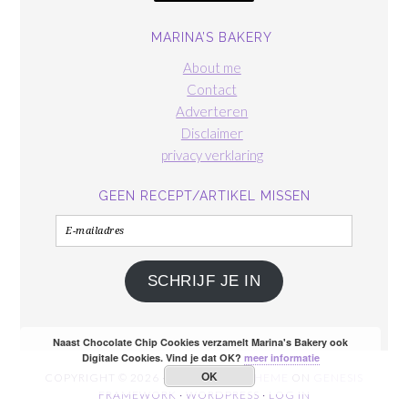
MARINA’S BAKERY
About me
Contact
Adverteren
Disclaimer
privacy verklaring
GEEN RECEPT/ARTIKEL MISSEN
E-
mailadres
SCHRIJF JE IN
Naast Chocolate Chip Cookies verzamelt Marina's Bakery ook
Digitale Cookies. Vind je dat OK?
meer informatie
OK
COPYRIGHT © 2026 ·
FOODIE PRO THEME
ON
GENESIS
FRAMEWORK
·
WORDPRESS
·
LOG IN