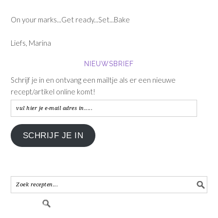
On your marks...Get ready...Set...Bake
Liefs, Marina
NIEUWSBRIEF
Schrijf je in en ontvang een mailtje als er een nieuwe
recept/artikel online komt!
vul
hier
je
SCHRIJF JE IN
e-
mail
adres
in.....