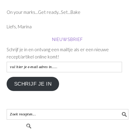
On your marks...Get ready...Set...Bake
Liefs, Marina
NIEUWSBRIEF
Schrijf je in en ontvang een mailtje als er een nieuwe
recept/artikel online komt!
vul
hier
je
SCHRIJF JE IN
e-
mail
adres
in.....