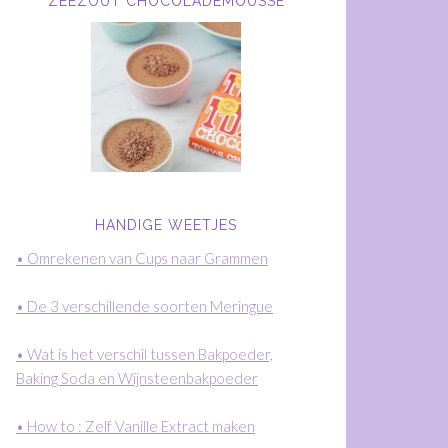
ZEEZOUT CHOCOLADEMOUSSE
HANDIGE WEETJES
• Omrekenen van Cups naar Grammen
• De 3 verschillende soorten Meringue
• Wat is het verschil tussen Bakpoeder,
Baking Soda en Wijnsteenbakpoeder
• How to : Zelf Vanille Extract maken