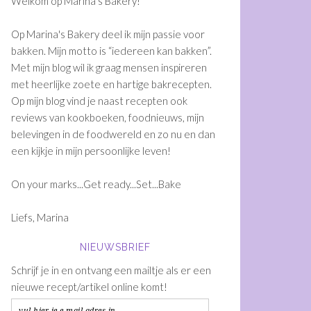
Welkom op Marina's Bakery!
Op Marina's Bakery deel ik mijn passie voor
bakken. Mijn motto is “iedereen kan bakken”.
Met mijn blog wil ik graag mensen inspireren
met heerlijke zoete en hartige bakrecepten.
Op mijn blog vind je naast recepten ook
reviews van kookboeken, foodnieuws, mijn
belevingen in de foodwereld en zo nu en dan
een kijkje in mijn persoonlijke leven!
On your marks...Get ready...Set...Bake
Liefs, Marina
NIEUWSBRIEF
Schrijf je in en ontvang een mailtje als er een
nieuwe recept/artikel online komt!
vul