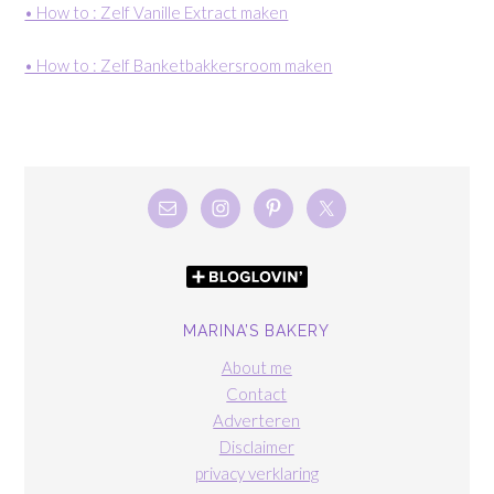
• How to : Zelf Vanille Extract maken
• How to : Zelf Banketbakkersroom maken
MARINA’S BAKERY
About me
Contact
Adverteren
Disclaimer
privacy verklaring