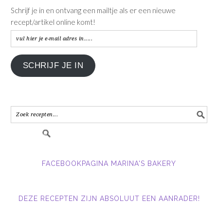
Schrijf je in en ontvang een mailtje als er een nieuwe
recept/artikel online komt!
vul
hier
je
SCHRIJF JE IN
e-
mail
adres
in.....
FACEBOOKPAGINA MARINA'S BAKERY
DEZE RECEPTEN ZIJN ABSOLUUT EEN AANRADER!