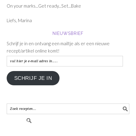
On your marks...Get ready...Set...Bake
Liefs, Marina
NIEUWSBRIEF
Schrijf je in en ontvang een mailtje als er een nieuwe
recept/artikel online komt!
vul
hier
je
SCHRIJF JE IN
e-
mail
adres
in.....