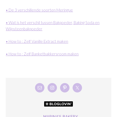
• De 3 verschillende soorten Meringue
• Wat is het verschil tussen Bakpoeder, Baking Soda en
Wijnsteenbakpoeder
• How to : Zelf Vanille Extract maken
• How to : Zelf Banketbakkersroom maken
MARINA’S BAKERY