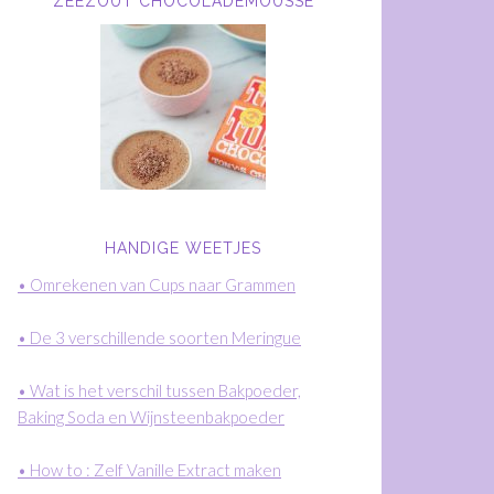
ZEEZOUT CHOCOLADEMOUSSE
HANDIGE WEETJES
• Omrekenen van Cups naar Grammen
• De 3 verschillende soorten Meringue
• Wat is het verschil tussen Bakpoeder,
Baking Soda en Wijnsteenbakpoeder
• How to : Zelf Vanille Extract maken