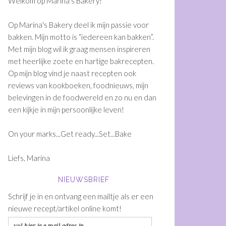
Welkom op Marina's Bakery!
Op Marina's Bakery deel ik mijn passie voor
bakken. Mijn motto is “iedereen kan bakken”.
Met mijn blog wil ik graag mensen inspireren
met heerlijke zoete en hartige bakrecepten.
Op mijn blog vind je naast recepten ook
reviews van kookboeken, foodnieuws, mijn
belevingen in de foodwereld en zo nu en dan
een kijkje in mijn persoonlijke leven!
On your marks...Get ready...Set...Bake
Liefs, Marina
NIEUWSBRIEF
Schrijf je in en ontvang een mailtje als er een
nieuwe recept/artikel online komt!
vul