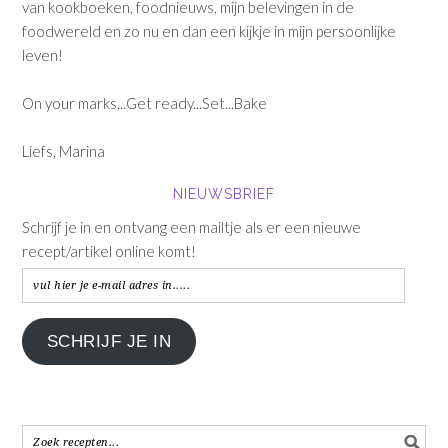
van kookboeken, foodnieuws, mijn belevingen in de
foodwereld en zo nu en dan een kijkje in mijn persoonlijke
leven!
On your marks...Get ready...Set...Bake
Liefs, Marina
NIEUWSBRIEF
Schrijf je in en ontvang een mailtje als er een nieuwe
recept/artikel online komt!
vul
hier
je
SCHRIJF JE IN
e-
mail
adres
in.....