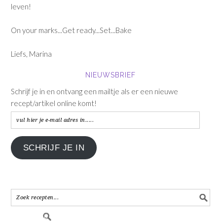
leven!
On your marks...Get ready...Set...Bake
Liefs, Marina
NIEUWSBRIEF
Schrijf je in en ontvang een mailtje als er een nieuwe
recept/artikel online komt!
vul
hier
je
SCHRIJF JE IN
e-
mail
adres
in.....