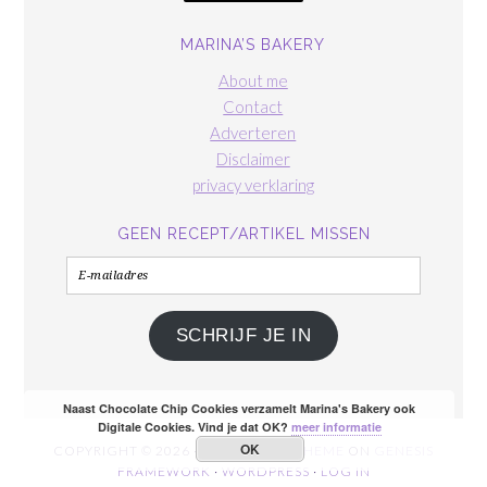
MARINA’S BAKERY
About me
Contact
Adverteren
Disclaimer
privacy verklaring
GEEN RECEPT/ARTIKEL MISSEN
E-
mailadres
SCHRIJF JE IN
Naast Chocolate Chip Cookies verzamelt Marina's Bakery ook
Digitale Cookies. Vind je dat OK?
meer informatie
OK
COPYRIGHT © 2026 ·
FOODIE PRO THEME
ON
GENESIS
FRAMEWORK
·
WORDPRESS
·
LOG IN