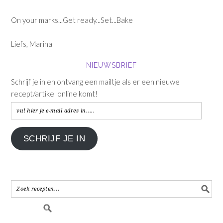
On your marks...Get ready...Set...Bake
Liefs, Marina
NIEUWSBRIEF
Schrijf je in en ontvang een mailtje als er een nieuwe
recept/artikel online komt!
vul
hier
je
SCHRIJF JE IN
e-
mail
adres
in.....