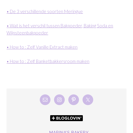
• De 3 verschillende soorten Meringue
• Wat is het verschil tussen Bakpoeder, Baking Soda en
Wijnsteenbakpoeder
• How to : Zelf Vanille Extract maken
• How to : Zelf Banketbakkersroom maken
MARINA’S BAKERY