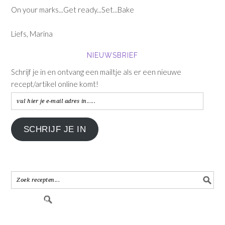
On your marks...Get ready...Set...Bake
Liefs, Marina
NIEUWSBRIEF
Schrijf je in en ontvang een mailtje als er een nieuwe
recept/artikel online komt!
vul
hier
je
SCHRIJF JE IN
e-
mail
adres
in.....