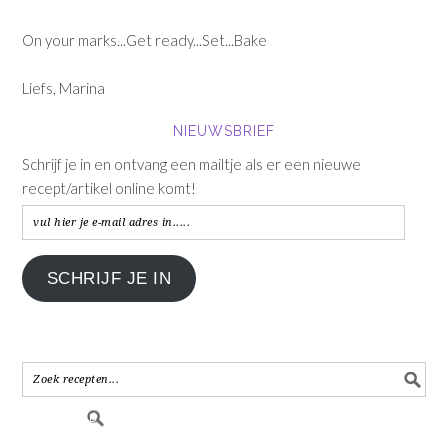
On your marks...Get ready...Set...Bake
Liefs, Marina
NIEUWSBRIEF
Schrijf je in en ontvang een mailtje als er een nieuwe
recept/artikel online komt!
vul
hier
je
SCHRIJF JE IN
e-
mail
adres
in.....