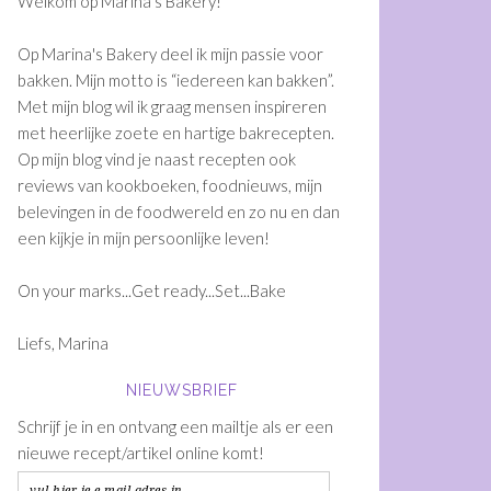
Welkom op Marina's Bakery!
Op Marina's Bakery deel ik mijn passie voor
bakken. Mijn motto is “iedereen kan bakken”.
Met mijn blog wil ik graag mensen inspireren
met heerlijke zoete en hartige bakrecepten.
Op mijn blog vind je naast recepten ook
reviews van kookboeken, foodnieuws, mijn
belevingen in de foodwereld en zo nu en dan
een kijkje in mijn persoonlijke leven!
On your marks...Get ready...Set...Bake
Liefs, Marina
NIEUWSBRIEF
Schrijf je in en ontvang een mailtje als er een
nieuwe recept/artikel online komt!
vul