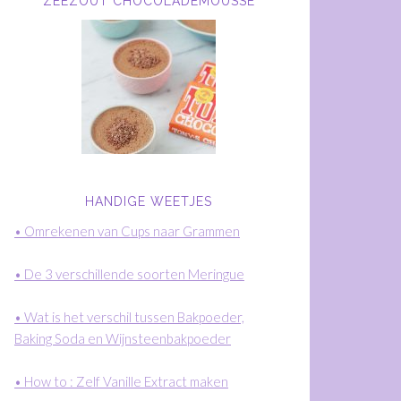
ZEEZOUT CHOCOLADEMOUSSE
HANDIGE WEETJES
• Omrekenen van Cups naar Grammen
• De 3 verschillende soorten Meringue
• Wat is het verschil tussen Bakpoeder,
Baking Soda en Wijnsteenbakpoeder
• How to : Zelf Vanille Extract maken