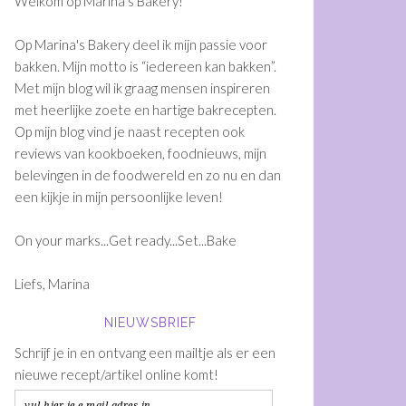
Welkom op Marina's Bakery!
Op Marina's Bakery deel ik mijn passie voor
bakken. Mijn motto is “iedereen kan bakken”.
Met mijn blog wil ik graag mensen inspireren
met heerlijke zoete en hartige bakrecepten.
Op mijn blog vind je naast recepten ook
reviews van kookboeken, foodnieuws, mijn
belevingen in de foodwereld en zo nu en dan
een kijkje in mijn persoonlijke leven!
On your marks...Get ready...Set...Bake
Liefs, Marina
NIEUWSBRIEF
Schrijf je in en ontvang een mailtje als er een
nieuwe recept/artikel online komt!
vul