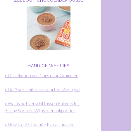
ZEEZOUT CHOCOLADEMOUSSE
HANDIGE WEETJES
• Omrekenen van Cups naar Grammen
• De 3 verschillende soorten Meringue
• Wat is het verschil tussen Bakpoeder,
Baking Soda en Wijnsteenbakpoeder
• How to : Zelf Vanille Extract maken