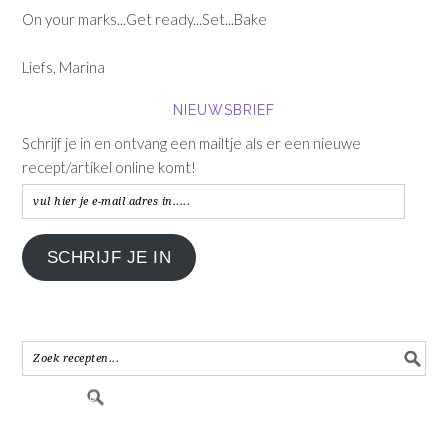
On your marks...Get ready...Set...Bake
Liefs, Marina
NIEUWSBRIEF
Schrijf je in en ontvang een mailtje als er een nieuwe
recept/artikel online komt!
vul
hier
je
SCHRIJF JE IN
e-
mail
adres
in.....