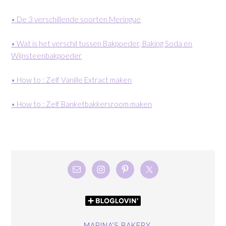
• De 3 verschillende soorten Meringue
• Wat is het verschil tussen Bakpoeder, Baking Soda en
Wijnsteenbakpoeder
• How to : Zelf Vanille Extract maken
• How to : Zelf Banketbakkersroom maken
MARINA’S BAKERY