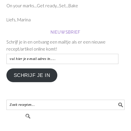
On your marks...Get ready...Set...Bake
Liefs, Marina
NIEUWSBRIEF
Schrijf je in en ontvang een mailtje als er een nieuwe
recept/artikel online komt!
vul
hier
je
SCHRIJF JE IN
e-
mail
adres
in.....