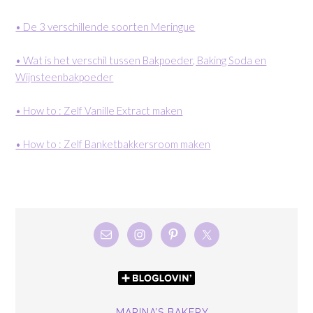
• De 3 verschillende soorten Meringue
• Wat is het verschil tussen Bakpoeder, Baking Soda en
Wijnsteenbakpoeder
• How to : Zelf Vanille Extract maken
• How to : Zelf Banketbakkersroom maken
MARINA’S BAKERY