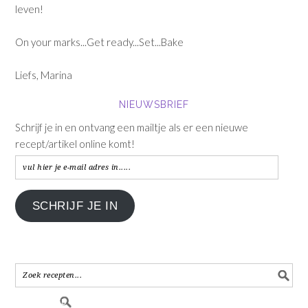
leven!
On your marks...Get ready...Set...Bake
Liefs, Marina
NIEUWSBRIEF
Schrijf je in en ontvang een mailtje als er een nieuwe
recept/artikel online komt!
vul
hier
je
SCHRIJF JE IN
e-
mail
adres
in.....