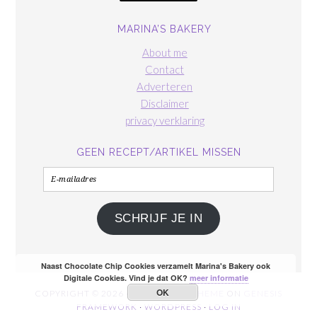
MARINA’S BAKERY
About me
Contact
Adverteren
Disclaimer
privacy verklaring
GEEN RECEPT/ARTIKEL MISSEN
E-
mailadres
SCHRIJF JE IN
Naast Chocolate Chip Cookies verzamelt Marina's Bakery ook
Digitale Cookies. Vind je dat OK?
meer informatie
OK
COPYRIGHT © 2026 ·
FOODIE PRO THEME
ON
GENESIS
FRAMEWORK
·
WORDPRESS
·
LOG IN