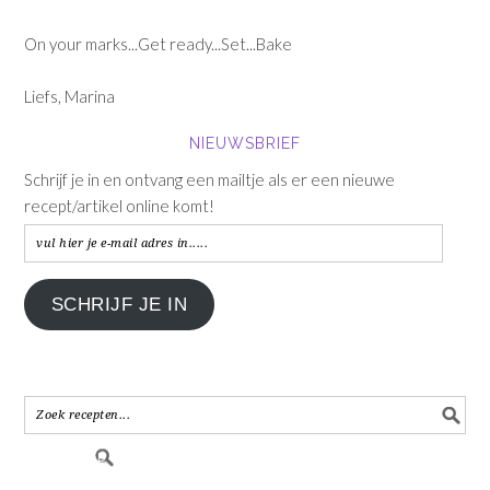
On your marks...Get ready...Set...Bake
Liefs, Marina
NIEUWSBRIEF
Schrijf je in en ontvang een mailtje als er een nieuwe
recept/artikel online komt!
vul
hier
je
SCHRIJF JE IN
e-
mail
adres
in.....