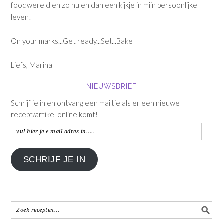
foodwereld en zo nu en dan een kijkje in mijn persoonlijke
leven!
On your marks...Get ready...Set...Bake
Liefs, Marina
NIEUWSBRIEF
Schrijf je in en ontvang een mailtje als er een nieuwe
recept/artikel online komt!
vul
hier
je
SCHRIJF JE IN
e-
mail
adres
in.....