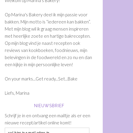
Welkom op Marina's Bakery!
Op Marina's Bakery deel ik mijn passie voor
bakken. Mijn motto is “iedereen kan bakken”.
Met mijn blog wil ik graag mensen inspireren
met heerlijke zoete en hartige bakrecepten.
Op mijn blog vind je naast recepten ook
reviews van kookboeken, foodnieuws, mijn
belevingen in de foodwereld en zo nu en dan
een kijkje in mijn persoonlijke leven!
On your marks...Get ready...Set...Bake
Liefs, Marina
NIEUWSBRIEF
Schrijf je in en ontvang een mailtje als er een
nieuwe recept/artikel online komt!
vul