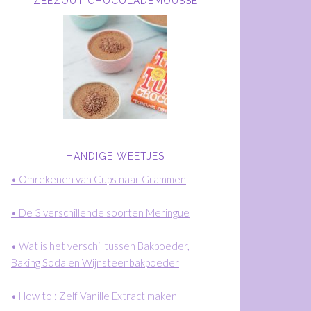
ZEEZOUT CHOCOLADEMOUSSE
HANDIGE WEETJES
• Omrekenen van Cups naar Grammen
• De 3 verschillende soorten Meringue
• Wat is het verschil tussen Bakpoeder,
Baking Soda en Wijnsteenbakpoeder
• How to : Zelf Vanille Extract maken