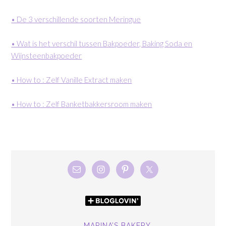
• De 3 verschillende soorten Meringue
• Wat is het verschil tussen Bakpoeder, Baking Soda en
Wijnsteenbakpoeder
• How to : Zelf Vanille Extract maken
• How to : Zelf Banketbakkersroom maken
MARINA’S BAKERY