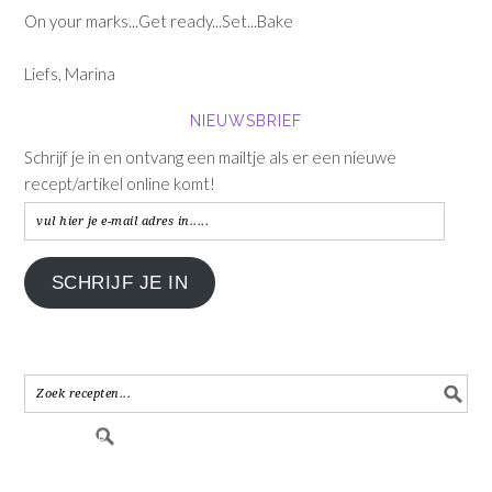
On your marks...Get ready...Set...Bake
Liefs, Marina
NIEUWSBRIEF
Schrijf je in en ontvang een mailtje als er een nieuwe
recept/artikel online komt!
vul
hier
je
SCHRIJF JE IN
e-
mail
adres
in.....