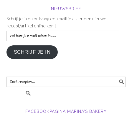
NIEUWSBRIEF
Schrijf je in en ontvang een mailtje als er een nieuwe
recept/artikel online komt!
vul
hier
je
SCHRIJF JE IN
e-
mail
adres
in.....
FACEBOOKPAGINA MARINA'S BAKERY