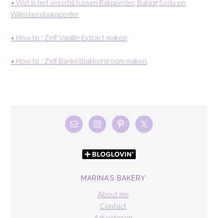
• Wat is het verschil tussen Bakpoeder, Baking Soda en
Wijnsteenbakpoeder
• How to : Zelf Vanille Extract maken
• How to : Zelf Banketbakkersroom maken
MARINA’S BAKERY
About me
Contact
Adverteren