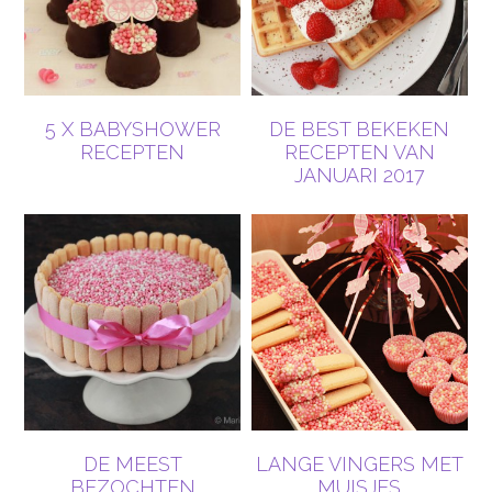
5 X BABYSHOWER
DE BEST BEKEKEN
RECEPTEN
RECEPTEN VAN
JANUARI 2017
DE MEEST
LANGE VINGERS MET
BEZOCHTEN
MUISJES