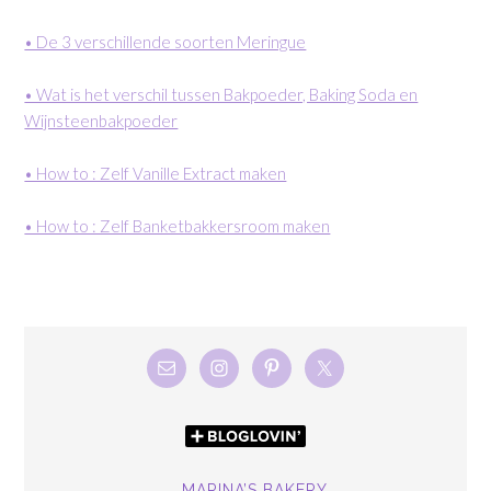
• De 3 verschillende soorten Meringue
• Wat is het verschil tussen Bakpoeder, Baking Soda en
Wijnsteenbakpoeder
• How to : Zelf Vanille Extract maken
• How to : Zelf Banketbakkersroom maken
MARINA’S BAKERY