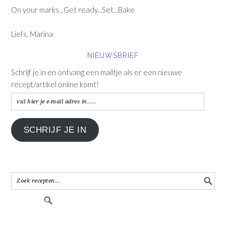
On your marks...Get ready...Set...Bake
Liefs, Marina
NIEUWSBRIEF
Schrijf je in en ontvang een mailtje als er een nieuwe
recept/artikel online komt!
vul
hier
je
SCHRIJF JE IN
e-
mail
adres
in.....