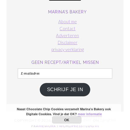
MARINA’S BAKERY
About me
Contact
Adverteren
Disclaimer
privacy verklaring
GEEN RECEPT/ARTIKEL MISSEN
E-
mailadres
SCHRIJF JE IN
Naast Chocolate Chip Cookies verzamelt Marina's Bakery ook
Digitale Cookies. Vind je dat OK?
meer informatie
OK
COPYRIGHT © 2026 ·
FOODIE PRO THEME
ON
GENESIS
FRAMEWORK
·
WORDPRESS
·
LOG IN