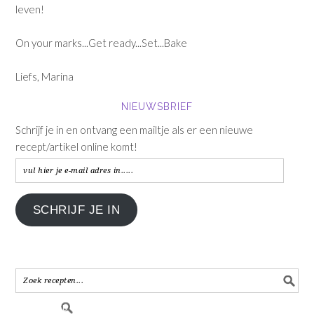
leven!
On your marks...Get ready...Set...Bake
Liefs, Marina
NIEUWSBRIEF
Schrijf je in en ontvang een mailtje als er een nieuwe
recept/artikel online komt!
vul
hier
je
SCHRIJF JE IN
e-
mail
adres
in.....