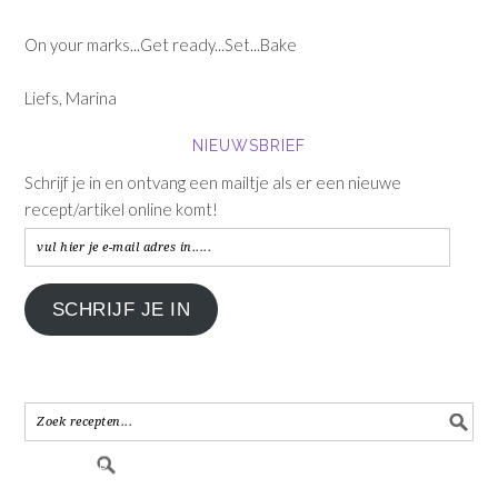
On your marks...Get ready...Set...Bake
Liefs, Marina
NIEUWSBRIEF
Schrijf je in en ontvang een mailtje als er een nieuwe
recept/artikel online komt!
vul
hier
je
SCHRIJF JE IN
e-
mail
adres
in.....