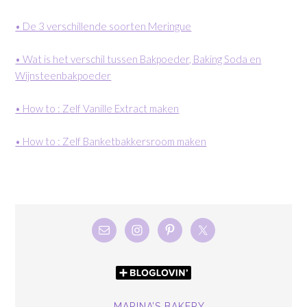
• De 3 verschillende soorten Meringue
• Wat is het verschil tussen Bakpoeder, Baking Soda en
Wijnsteenbakpoeder
• How to : Zelf Vanille Extract maken
• How to : Zelf Banketbakkersroom maken
MARINA’S BAKERY