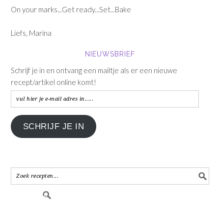
On your marks...Get ready...Set...Bake
Liefs, Marina
NIEUWSBRIEF
Schrijf je in en ontvang een mailtje als er een nieuwe
recept/artikel online komt!
vul
hier
je
SCHRIJF JE IN
e-
mail
adres
in.....