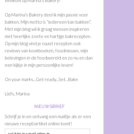
Welkom op Marina's Bakery!
Op Marina's Bakery deel ik mijn passie voor
bakken. Mijn motto is “iedereen kan bakken”.
Met mijn blog wil ik graag mensen inspireren
met heerlijke zoete en hartige bakrecepten.
Op mijn blog vind je naast recepten ook
reviews van kookboeken, foodnieuws, mijn
belevingen in de foodwereld en zo nu en dan
een kijkje in mijn persoonlijke leven!
On your marks...Get ready...Set...Bake
Liefs, Marina
NIEUWSBRIEF
Schrijf je in en ontvang een mailtje als er een
nieuwe recept/artikel online komt!
vul