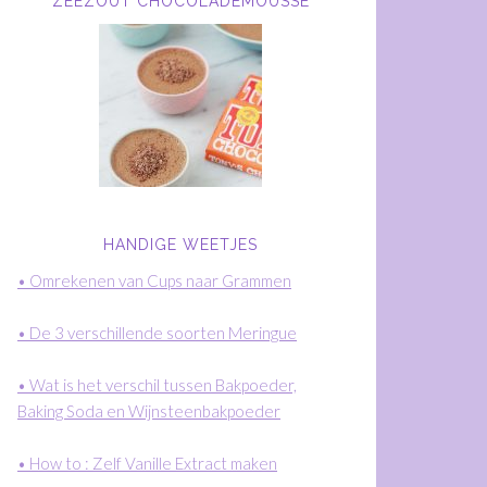
ZEEZOUT CHOCOLADEMOUSSE
HANDIGE WEETJES
• Omrekenen van Cups naar Grammen
• De 3 verschillende soorten Meringue
• Wat is het verschil tussen Bakpoeder,
Baking Soda en Wijnsteenbakpoeder
• How to : Zelf Vanille Extract maken